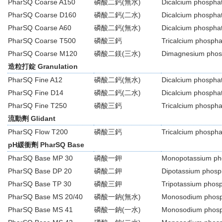
PharSQ Coarse A150
磷酸二鈣(無水)
Dicalcium phospha
PharSQ Coarse D160
磷酸二鈣(二水)
Dicalcium phosphat
PharSQ Coarse A60
磷酸二鈣(無水)
Dicalcium phospha
PharSQ Coarse T500
磷酸三鈣
Tricalcium phospha
PharSQ Coarse M120
磷酸二鎂(三水)
Dimagnesium phosp
造粒打錠 Granulation
PharSQ Fine A12
磷酸二鈣(無水)
Dicalcium phospha
PharSQ Fine D14
磷酸二鈣(二水)
Dicalcium phosphat
PharSQ Fine T250
磷酸三鈣
Tricalcium phospha
流動劑 Glidant
PharSQ Flow T200
磷酸三鈣
Tricalcium phospha
pH緩衝劑 PharSQ Base
PharSQ Base MP 30
磷酸一鉀
Monopotassium ph
PharSQ Base DP 20
磷酸二鉀
Dipotassium phosp
PharSQ Base TP 30
磷酸三鉀
Tripotassium phos
PharSQ Base MS 20/40
磷酸一鈉(無水)
Monosodium phosp
PharSQ Base MS 41
磷酸一鈉(一水)
Monosodium phosp