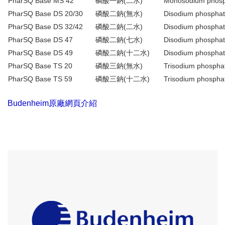
PharSQ Base MS 42
磷酸一鈉(二水)
Monosodium phosp
PharSQ Base DS 20/30
磷酸二鈉(無水)
Disodium phospha
PharSQ Base DS 32/42
磷酸二鈉(二水)
Disodium phosphat
PharSQ Base DS 47
磷酸二鈉(七水)
Disodium phosphat
PharSQ Base DS 49
磷酸二鈉(十二水)
Disodium phosphat
PharSQ Base TS 20
磷酸三鈉(無水)
Trisodium phospha
PharSQ Base TS 59
磷酸三鈉(十二水)
Trisodium phospha
Budenheim
原廠網頁介紹