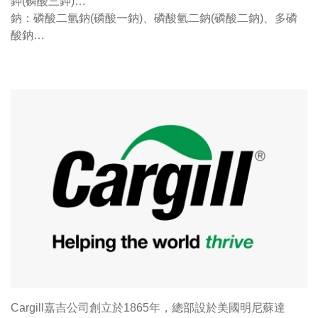
鉀(磷酸三鉀)…
鈉：磷酸二氫鈉(磷酸一鈉)、磷酸氫二鈉(磷酸二鈉)、多磷
酸鈉…
Cargill嘉吉公司創立於1865年，總部設於美國明尼蘇達