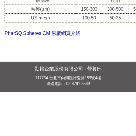
一般應用
錠劑
粒徑(μm)
150-300
300-500
5
US mesh
100-50
50-35
PharSQ Spheres CM 原廠網頁介紹
勤裕企業股份有限公司 - 營養部
117734 台北市內湖區行愛路159號4樓
連絡電話：02-8791-8589