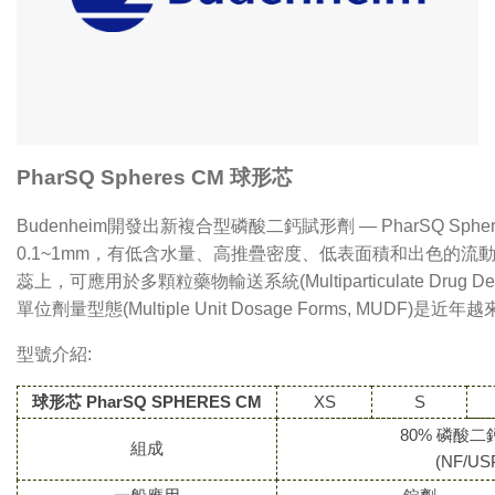
PharSQ Spheres CM 球形芯
Budenheim
開發出新複合型磷酸二鈣賦形劑 — PharSQ Sph
0.1~1mm，有低含水量、高推疊密度、低表面積和出色的流
蕊上，可應用於多顆粒藥物輸送系統(Multiparticulate Drug Deli
單位劑量型態(Multiple Unit Dosage Forms, MUDF
型號介紹:
球形芯 PharSQ SPHERES CM
XS
S
80% 磷酸二鈣
組成
(NF/USP